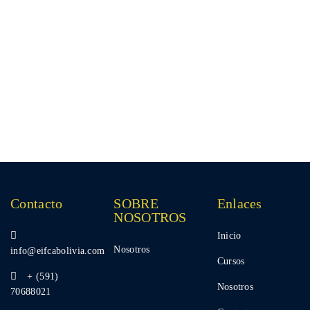
info@eifcabolivia.com
Contacto
SOBRE
Enlaces
NOSOTROS
Inicio
Nosotros
info@eifcabolivia.com
Cursos
+ (591)
Nosotros
70688021