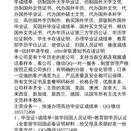
学成绩单、仿制国外大学毕业证、仿制国外大学文凭、
仿制国外文凭证书、代办国外学历、代办国外文凭、代
办国外毕业证、代办国外硕士文凭、代办国外本科学
位、高仿国外学历制作、购买国外学历、原版制作国外
毕业证、买国外毕业证成绩单、国外买文凭证书、精仿
国外文凭证书、代办学历认证第三方学历公证、学历学
位证制作、学生卡在读证明、办理毕业证成绩单、教育
部学历学位认证、使馆认证、归国人员证明、修改成绩
单+信封申请学校、offer录取通知书在读证明
本公司是有十年历史的老公司，支持当面交易及视频通
话看样本，看公司，微信QQ一对一服务，制度管理严格
按照正规公司执行，有明确的分级，专业化管理，订单
一定做的客户满意为止，产品质量及安全都可以保障。
所有文凭证书及套餐明码标价，价格合理，优惠多多。
公司样本齐全，主营的英国、美国、澳洲、加拿大、马
来西亚、新加坡、新西兰、德国、法国等所有主流大学
文凭样本都有。
主营业务一，快速办理高仿毕业证成绩单：QQ/微信
185572498
1，毕业证+成绩单+留学回国人员证明+教育部学历认证
（全套留学回国必备证明材料，给父母及亲朋好友一份
完美交代）;QQ/微信185572498