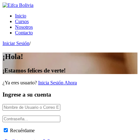
Inicio
Cursos
Nosotros
Contacto
Iniciar Sesión
/
¡Hola!
¡Estamos felices de verte!
¿Ya eres usuario?
Inicia Sesión Ahora
Ingrese a su cuenta
Recuérdame