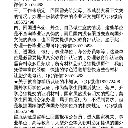
微信185572498
三、工作未确定，回国需先给父母、亲戚朋友看下文凭
的情况，办理一份就读学校的毕业证文凭即可QQ/微信
185572498
四、回国进私企、外企、自己做生意的情况，这些单位
是不查询毕业证真伪的，而且国内没有渠道去查询国外
文凭的真假，也不需要提供真实教育部认证。鉴于此，
办理一份毕业证即可QQ/微信185572498
五、进国企，银行，事业单位，考公务员等等，这些单
位是必需要提供真实教育部认证的，办理教育部认证所
需资料众多且烦琐，所有材料您都必须提供原件，我们
凭借丰富的经验，快捷的绿色通道帮您快速整合材料，
让您少走弯路。QQ/微信185572498
★关于教育部学历认证的小知识：QQ/微信185572498
国外学历学位认证，作为留学生回国后就业、落户、升
学必须提交的证明材料，国家虽然没有明文的规定，留
学生回国后必须办理，属于自愿行为，不强制要求。但
是根据国家部委和国务院学位办的相关规定：QQ/微信
185572498
留服认证是留学生回国报考公务员，进入国家机关、事
业单位，高等教育，大型外企等入职时必须提供的国外