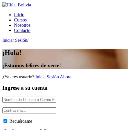
Inicio
Cursos
Nosotros
Contacto
Iniciar Sesión
/
¡Hola!
¡Estamos felices de verte!
¿Ya eres usuario?
Inicia Sesión Ahora
Ingrese a su cuenta
Recuérdame