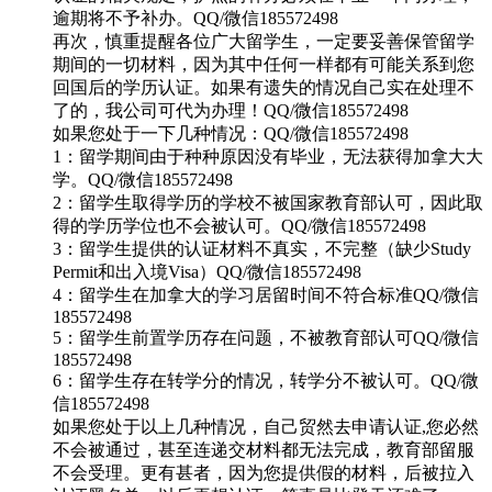
逾期将不予补办。QQ/微信185572498
再次，慎重提醒各位广大留学生，一定要妥善保管留学
期间的一切材料，因为其中任何一样都有可能关系到您
回国后的学历认证。如果有遗失的情况自己实在处理不
了的，我公司可代为办理！QQ/微信185572498
如果您处于一下几种情况：QQ/微信185572498
1：留学期间由于种种原因没有毕业，无法获得加拿大大
学。QQ/微信185572498
2：留学生取得学历的学校不被国家教育部认可，因此取
得的学历学位也不会被认可。QQ/微信185572498
3：留学生提供的认证材料不真实，不完整（缺少Study
Permit和出入境Visa）QQ/微信185572498
4：留学生在加拿大的学习居留时间不符合标准QQ/微信
185572498
5：留学生前置学历存在问题，不被教育部认可QQ/微信
185572498
6：留学生存在转学分的情况，转学分不被认可。QQ/微
信185572498
如果您处于以上几种情况，自己贸然去申请认证,您必然
不会被通过，甚至连递交材料都无法完成，教育部留服
不会受理。更有甚者，因为您提供假的材料，后被拉入