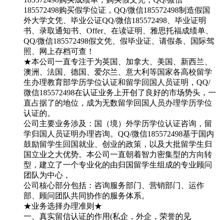
185572498购买假学位证，QQ/微信185572498制造假国
外大学文凭、毕业公证QQ/微信185572498、毕业证明
书、录取通知书、Offer、在读证明、雅思托福成绩单、
QQ/微信185572498假文凭、假毕业证、请假条、国际驾
照、网上存档可查！
★本公司一直专注于为英国、加拿大、美国、新西兰、
澳洲、法国、德国、爱尔兰、意大利等国家各高校留学
生办理教育部学历学位认证和留学回国人员证明，QQ/
微信185572498在认证业务上开创了良好的市场势头，一
直占据了的地位，成为无数留学回国人员办理学历学位
认证的。
公司主要业务涉及：国（境）外学历学位认证咨询，留
学归国人员证明办理咨询。QQ/微信185572498基于国内
鼓励留学生回国就业、创业的政策，以及大批留学生归
国立业之大优势。本公司一直朝着智力密集型的方向转
型，建立了一个专业化的由归国留学生组成的专业顾问
团队为中心，
公司核心部分包括：咨询服务部门、营销部门、运作
部、顾问团队共同协作的服务体系。
★业务选择办理准则★
一、真实留信认证的作用(私企，外企，荣誉的见