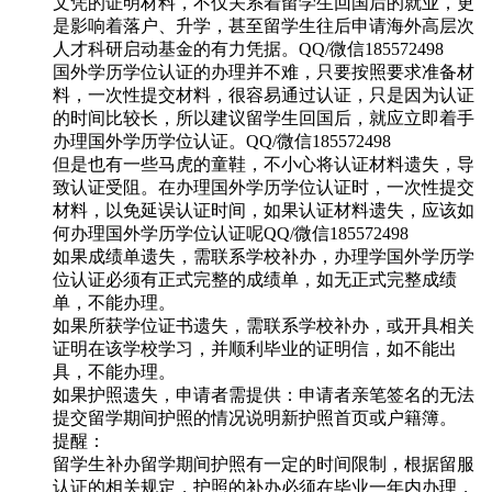
文凭的证明材料，不仅关系着留学生回国后的就业，更
是影响着落户、升学，甚至留学生往后申请海外高层次
人才科研启动基金的有力凭据。QQ/微信185572498
国外学历学位认证的办理并不难，只要按照要求准备材
料，一次性提交材料，很容易通过认证，只是因为认证
的时间比较长，所以建议留学生回国后，就应立即着手
办理国外学历学位认证。QQ/微信185572498
但是也有一些马虎的童鞋，不小心将认证材料遗失，导
致认证受阻。在办理国外学历学位认证时，一次性提交
材料，以免延误认证时间，如果认证材料遗失，应该如
何办理国外学历学位认证呢QQ/微信185572498
如果成绩单遗失，需联系学校补办，办理学国外学历学
位认证必须有正式完整的成绩单，如无正式完整成绩
单，不能办理。
如果所获学位证书遗失，需联系学校补办，或开具相关
证明在该学校学习，并顺利毕业的证明信，如不能出
具，不能办理。
如果护照遗失，申请者需提供：申请者亲笔签名的无法
提交留学期间护照的情况说明新护照首页或户籍簿。
提醒：
留学生补办留学期间护照有一定的时间限制，根据留服
认证的相关规定，护照的补办必须在毕业一年内办理，