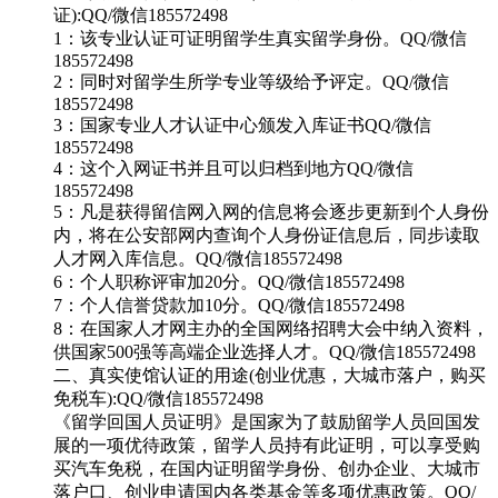
证):QQ/微信185572498
1：该专业认证可证明留学生真实留学身份。QQ/微信
185572498
2：同时对留学生所学专业等级给予评定。QQ/微信
185572498
3：国家专业人才认证中心颁发入库证书QQ/微信
185572498
4：这个入网证书并且可以归档到地方QQ/微信
185572498
5：凡是获得留信网入网的信息将会逐步更新到个人身份
内，将在公安部网内查询个人身份证信息后，同步读取
人才网入库信息。QQ/微信185572498
6：个人职称评审加20分。QQ/微信185572498
7：个人信誉贷款加10分。QQ/微信185572498
8：在国家人才网主办的全国网络招聘大会中纳入资料，
供国家500强等高端企业选择人才。QQ/微信185572498
二、真实使馆认证的用途(创业优惠，大城市落户，购买
免税车):QQ/微信185572498
《留学回国人员证明》是国家为了鼓励留学人员回国发
展的一项优待政策，留学人员持有此证明，可以享受购
买汽车免税，在国内证明留学身份、创办企业、大城市
落户口、创业申请国内各类基金等多项优惠政策。QQ/