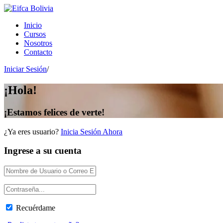
Inicio
Cursos
Nosotros
Contacto
Iniciar Sesión
/
¡Hola!
¡Estamos felices de verte!
¿Ya eres usuario?
Inicia Sesión Ahora
Ingrese a su cuenta
Recuérdame