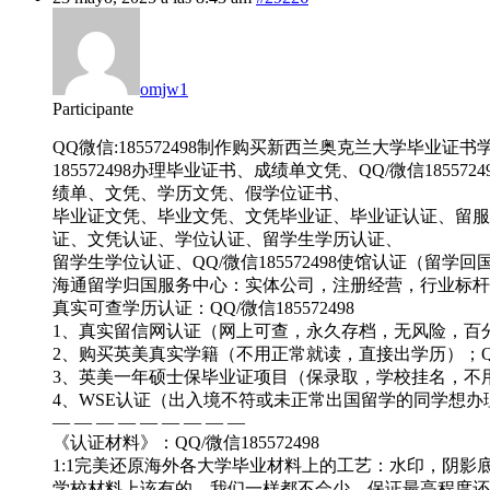
omjw1
Participante
QQ微信:185572498制作购买新西兰奥克兰大学毕业证书学位证书
185572498办理毕业证书、成绩单文凭、QQ/微信185
绩单、文凭、学历文凭、假学位证书、
毕业证文凭、毕业文凭、文凭毕业证、毕业证认证、留服认证、
证、文凭认证、学位认证、留学生学历认证、
留学生学位认证、QQ/微信185572498使馆认证（留
海通留学归国服务中心：实体公司，注册经营，行业标杆
真实可查学历认证：QQ/微信185572498
1、真实留信网认证（网上可查，永久存档，无风险，百分百成
2、购买英美真实学籍（不用正常就读，直接出学历）；QQ/微
3、英美一年硕士保毕业证项目（保录取，学校挂名，不用正常
4、WSE认证（出入境不符或未正常出国留学的同学想办理国
— — — — — — — — —
《认证材料》：QQ/微信185572498
1:1完美还原海外各大学毕业材料上的工艺：水印，阴影
学校材料上该有的，我们一样都不会少，保证最高程度还原。QQ