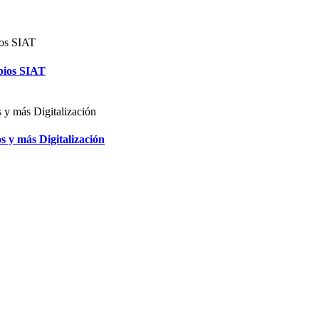
bios SIAT
 y más Digitalización