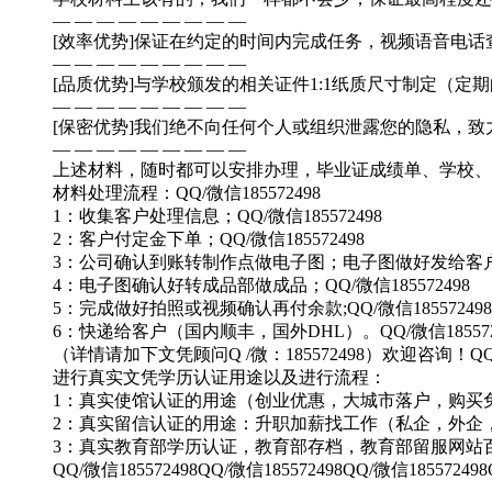
— — — — — — — — —
[效率优势]保证在约定的时间内完成任务，视频语音电话查询完
— — — — — — — — —
[品质优势]与学校颁发的相关证件1:1纸质尺寸制定（定期
— — — — — — — — —
[保密优势]我们绝不向任何个人或组织泄露您的隐私，致力
— — — — — — — — —
上述材料，随时都可以安排办理，毕业证成绩单、学校、专业
材料处理流程：QQ/微信185572498
1：收集客户处理信息；QQ/微信185572498
2：客户付定金下单；QQ/微信185572498
3：公司确认到账转制作点做电子图；电子图做好发给客户确认；
4：电子图确认好转成品部做成品；QQ/微信185572498
5：完成做好拍照或视频确认再付余款;QQ/微信185572498
6：快递给客户（国内顺丰，国外DHL）。QQ/微信185572
（详情请加下文凭顾问Q /微：185572498）欢迎咨询！QQ/微
进行真实文凭学历认证用途以及进行流程：
1：真实使馆认证的用途（创业优惠，大城市落户，购买免税车）
2：真实留信认证的用途：升职加薪找工作（私企，外企，荣誉
3：真实教育部学历认证，教育部存档，教育部留服网站
QQ/微信185572498QQ/微信185572498QQ/微信185572498