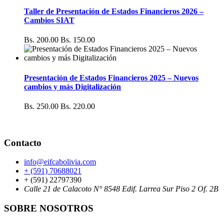
Taller de Presentación de Estados Financieros 2026 –
Cambios SIAT
Bs. 200.00
Bs. 150.00
Presentación de Estados Financieros 2025 – Nuevos
cambios y más Digitalización
Bs. 250.00
Bs. 220.00
Contacto
info@eifcabolivia.com
+ (591) 70688021
+ (591) 22797390
Calle 21 de Calacoto N° 8548 Edif. Larrea Sur Piso 2 Of. 2B
SOBRE NOSOTROS