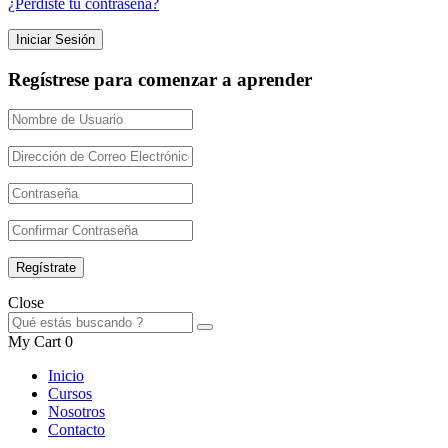
¿Perdiste tu contraseña?
Regístrese para comenzar a aprender
Close
My Cart
0
Inicio
Cursos
Nosotros
Contacto