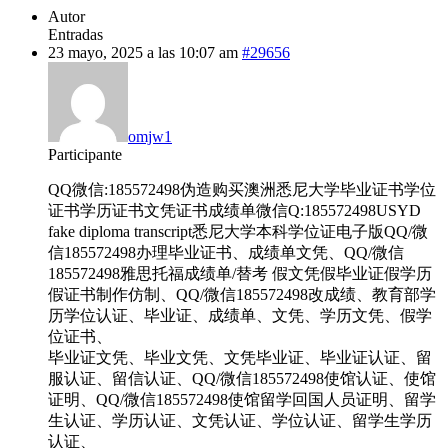
Autor
Entradas
23 mayo, 2025 a las 10:07 am
#29656
omjw1
Participante
QQ微信:185572498伪造购买澳洲悉尼大学毕业证书学位
证书学历证书文凭证书成绩单微信Q:185572498USYD
fake diploma transcript悉尼大学本科学位证电子版QQ/微
信185572498办理毕业证书、成绩单文凭、QQ/微信
185572498雅思托福成绩单/替考 假文凭假毕业证假学历
假证书制作仿制、QQ/微信185572498改成绩、教育部学
历学位认证、毕业证、成绩单、文凭、学历文凭、假学
位证书、
毕业证文凭、毕业文凭、文凭毕业证、毕业证认证、留
服认证、留信认证、QQ/微信185572498使馆认证、使馆
证明、QQ/微信185572498使馆留学回国人员证明、留学
生认证、学历认证、文凭认证、学位认证、留学生学历
认证、