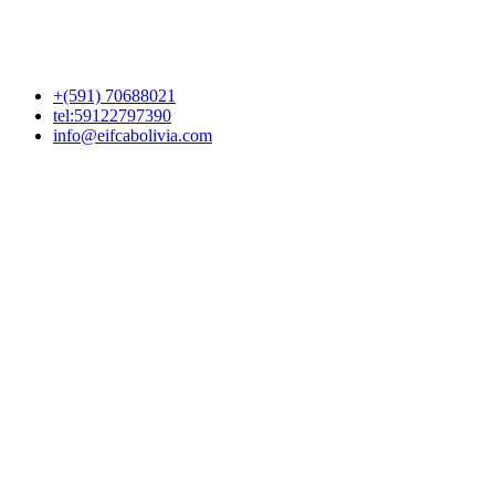
+(591)
70688021
tel:59122797390
info@eifcabolivia.com