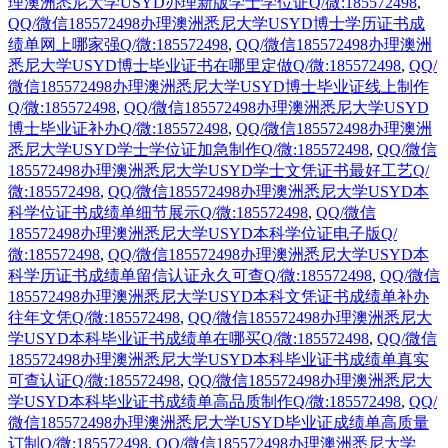
理澳洲悉尼大学USYD办理新版学士学位证Q/微:185572498
,
QQ/微信185572498办理澳洲悉尼大学USYD博士学历证书成
绩单网上哪家强Q/微:185572498
,
QQ/微信185572498办理澳洲
悉尼大学USYD博士毕业证书在哪里定做Q/微:185572498
,
QQ/
微信185572498办理澳洲悉尼大学USYD博士毕业证线上制作
Q/微:185572498
,
QQ/微信185572498办理澳洲悉尼大学USYD
博士毕业证补办Q/微:185572498
,
QQ/微信185572498办理澳洲
悉尼大学USYD学士学位证加急制作Q/微:185572498
,
QQ/微信
185572498办理澳洲悉尼大学USYD学士文凭证书最好工艺Q/
微:185572498
,
QQ/微信185572498办理澳洲悉尼大学USYD本
科学位证书成绩单细节展示Q/微:185572498
,
QQ/微信
185572498办理澳洲悉尼大学USYD本科学位证电子版Q/
微:185572498
,
QQ/微信185572498办理澳洲悉尼大学USYD本
科学历证书成绩单留信认证永久可查Q/微:185572498
,
QQ/微信
185572498办理澳洲悉尼大学USYD本科文凭证书成绩单补办
往年文凭Q/微:185572498
,
QQ/微信185572498办理澳洲悉尼大
学USYD本科毕业证书成绩单在哪买Q/微:185572498
,
QQ/微信
185572498办理澳洲悉尼大学USYD本科毕业证书成绩单真实
可查认证Q/微:185572498
,
QQ/微信185572498办理澳洲悉尼大
学USYD本科毕业证书成绩单高品质制作Q/微:185572498
,
QQ/
微信185572498办理澳洲悉尼大学USYD毕业证成绩单高质量
订制Q/微:185572498
,
QQ/微信185572498办理澳洲悉尼大学