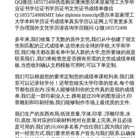
QQ微信:185572498伪造购买澳洲墨尔本皇家理工大学毕
业证书学位证书学历证书文凭证书成绩单微信
Q:185572498RMIT fake diploma transcript墨尔本皇家理工
大学本科学历证书成绩单真实学历认证网上可查更多关
于办理国外文凭学历请咨询学历顾问 Q/微185572498
多年来,我们收集了无数的原件文凭,我们从中创建了假文
凭和匹配的正式成绩单.这些来自全球的学校,大学和学
院.我们每天都在新名单中加入新的大学,您所要做的就是
联系我们 ,我们将检查您是否拥有所需的文凭或成绩单模
板.当您收到确认文档模板可用时,可以下单定制.
我们可以根据您的要求定制您的成绩单课程列表.我们甚
至可以记录转学分！还帮您核实大学印章的签名.每个细
节都包括在内.没有人能够猜到你的文件真的是假的成绩
单.我们是一群印刷业人士.拥有超过20年的图形设计,印
章雕刻和印刷经验,我们能够制作市场上最优质的文件.
我们生产的东西布局,纸张质量,字体,印章 ,浮雕印章,水
印,底纹.等对应的印刷材料绝对在质量上完美,并且必须
是可用的.我们的10,000多名客户信任我们,因为我们的一
对一经营方式.我们要求所有客户首先与我们联系,以确保