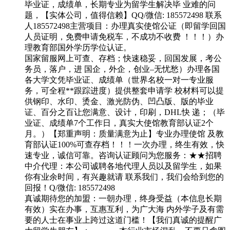
毕业证，成绩单，长期专业为留学生解决毕 业难的问
题，【实体公司，值得信赖】QQ/微信: 185572498 联系
人185572498主营项目：办理真实使馆公证（即留学回国
人员证明，免费申请免税车，不成功不收费 ！！！）办
理教育部国外学历学位认证。
国家留服网上可查、存档；快速稳妥，回国发展，考公
务员，落户，进 国企，外企，创业–无忧愁）办理各国
各大学文凭毕业证、成绩单（世界名校一对一专业服
务，可全程**跟踪进度）提供整套申请学 校材料可以提
供钢印、水印、烫金、激光防伪、凹凸版、版的毕业
证、百分之百让您满意、设计，印刷，DHL快 递；（毕
业证、成绩单7个工作日，真实大使馆教育部认证2个
月。）【郑重声明：质量满意为止】专业办理使馆 及教
育部认证100%可查存档！！！一次办理，终生有效，快
速专业，诚信可靠。咨询认证顾问为您服务：★★招聘
中介代理：本公司诚聘各地代理人员以及留学生，如果
你有业余时间，有兴趣就请 联系我们，我们会给到您的
回报！Q/微信: 185572498
真诚期待您的加盟：一朝办理，终身受益（本信息长期
有效）实在办事，互惠互利，为广大海 内外学子及有需
要的人士在事业上跨过这道门槛！【我们真诚的提醒广