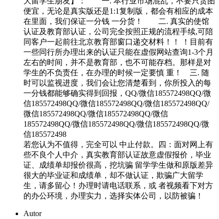
大留学生朋友】： 一. 本行业市场混乱，不要只贪图
便宜，无论是真实版还是1:1复制版，都会有相应的成本
在里面，我们保证一分钱 一分货！ 二. 真实的使馆
认证及教育部认证，公司完全按照正规的流程手续,可陪
同客户一起前往北京教育部窗口递交材料！！ ！目前有
一些同行所办理出来的认证只能在虚假网站查询1-3个月
左右的时间，并不是教育部，也不可能存档。那样是对
学生的不负责任，在办理的时候一定要慎 重！ 三. 随
时可以监视进度，我们会让您清楚看到，你所投入的每
一分钱都能够确实得到回报，QQ/微信185572498QQ/微
信185572498QQ/微信185572498QQ/微信185572498QQ/
微信185572498QQ/微信185572498QQ/微信
185572498QQ/微信185572498QQ/微信185572498QQ/微
信185572498
若您认为不值得，完全可以 中止付款。四：面对网上有
些不良个人中介，真实教育部认证故意虚假报价，毕业
证、成绩单却报价很高，挖坑骗 留学学生做和原版差异
很大的毕业证和成绩单，却不做认证，欺骗广大留学
生，请多留心！办理时请电话联系，或 者视频看下对方
的办公环境，办理实力，选择实体公司，以防被骗！
Autor