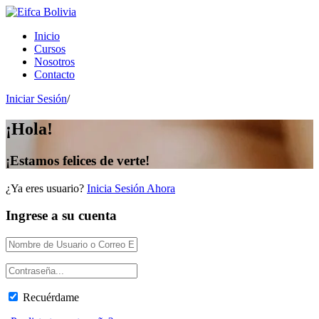
Inicio
Cursos
Nosotros
Contacto
Iniciar Sesión
/
¡Hola!
¡Estamos felices de verte!
¿Ya eres usuario?
Inicia Sesión Ahora
Ingrese a su cuenta
Recuérdame