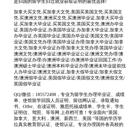
是归国的留学生归过就业获取证明的最优选择!
加拿大买文凭.买加拿大文凭.美国买美国文凭.买美国文
凭.买澳洲文凭.澳洲买文凭.买澳洲毕业证.加拿大买毕业
证.买加拿大毕业证.买英国文凭.英国买文凭.澳洲办毕业
证.美国办毕业证.办美国毕业证.办加拿大毕业证.加拿大
办毕业证.办英国毕业证;英国办毕业证/美国文凭/美国毕
业证/美国文凭办理/美国毕业证办理/加拿大毕业证/加拿
大文凭/加拿大毕业证办理/加拿大文凭办理/英国毕业证/
澳洲文凭/澳洲毕业证/澳洲毕业证公证/澳洲文凭办理/澳
洲毕业证办理/办澳洲毕业证/办澳洲毕业证回国工作/办
澳洲硕士毕业证/澳洲本科毕业证办理/澳洲未毕业提前找
人办毕业证/澳洲文凭认证.加拿大假毕业证/加拿大假文
凭/澳洲假毕业证.美国假毕业证/美国假文凭/澳洲假文凭/
英国假毕业证
QQ/微信：185572498，专业为留学生办理毕业证、成绩
单、使馆留学回国人员证明、留信网认证、录取通知
书、Offer、在读证明、雅思托福成绩单、学生卡、学生
证明信、驾照、等等网 上存档可查！专业面向“英国、
加拿大、意大利，澳洲、新西兰、美国 ”等国的学历学
位真实教育部认证、使馆认证。专业办理国外各高校的