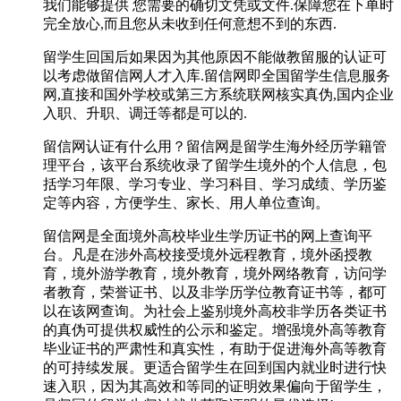
我们能够提供 您需要的确切文凭或文件.保障您在下单时
完全放心,而且您从未收到任何意想不到的东西.
留学生回国后如果因为其他原因不能做教留服的认证可
以考虑做留信网人才入库.留信网即全国留学生信息服务
网,直接和国外学校或第三方系统联网核实真伪,国内企业
入职、升职、调迁等都是可以的.
留信网认证有什么用？留信网是留学生海外经历学籍管
理平台，该平台系统收录了留学生境外的个人信息，包
括学习年限、学习专业、学习科目、学习成绩、学历鉴
定等内容，方便学生、家长、用人单位查询。
留信网是全面境外高校毕业生学历证书的网上查询平
台。凡是在涉外高校接受境外远程教育，境外函授教
育，境外游学教育，境外教育，境外网络教育，访问学
者教育，荣誉证书、以及非学历学位教育证书等，都可
以在该网查询。为社会上鉴别境外高校非学历各类证书
的真伪可提供权威性的公示和鉴定。增强境外高等教育
毕业证书的严肃性和真实性，有助于促进海外高等教育
的可持续发展。更适合留学生在回到国内就业时进行快
速入职，因为其高效和等同的证明效果偏向于留学生，