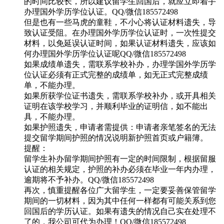
的时间比较长，所以建议留学生回国后，就应立即着手
办理国外学历学位认证。QQ/微信185572498
但是也有一些马虎的童鞋，不小心将认证材料遗失，导
致认证受阻。在办理国外学历学位认证时，一次性提交
材料，以免延误认证时间，如果认证材料遗失，应该如
何办理国外学历学位认证呢QQ/微信185572498
如果成绩单遗失，需联系学校补办，办理学国外学历学
位认证必须有正式完整的成绩单，如无正式完整成绩
单，不能办理。
如果所获学位证书遗失，需联系学校补办，或开具相关
证明在该学校学习，并顺利毕业的证明信，如不能出
具，不能办理。
如果护照遗失，申请者需提供：申请者亲笔签名的无法
提交留学期间护照的情况说明新护照首页或户籍簿。
提醒：
留学生补办留学期间护照有一定的时间限制，根据留服
认证的相关规定，护照的补办必须在毕业一年内办理，
逾期将不予补办。QQ/微信185572498
再次，慎重提醒各位广大留学生，一定要妥善保管留学
期间的一切材料，因为其中任何一样都有可能关系到您
回国后的学历认证。如果有遗失的情况自己实在处理不
了的，我公司可代为办理！QQ/微信185572498