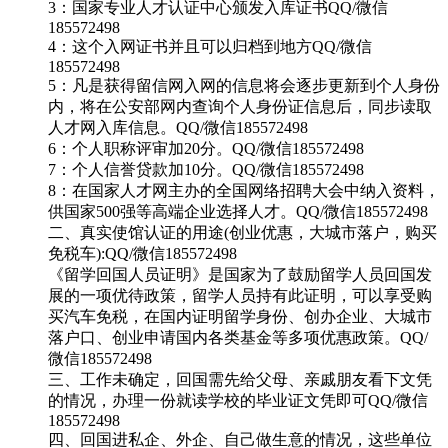
3：国家专业人才认证中心颁发入库证书QQ/微信
185572498
4：这个入网证书并且可以归档到地方QQ/微信
185572498
5：凡是获得留信网入网的信息将会逐步更新到个人身份
内，将在公安部网内查询个人身份证信息后，同步读取
人才网入库信息。QQ/微信185572498
6：个人职称评审加20分。QQ/微信185572498
7：个人信誉贷款加10分。QQ/微信185572498
8：在国家人才网主办的全国网络招聘大会中纳入资料，
供国家500强等高端企业选择人才。QQ/微信185572498
二、真实使馆认证的用途(创业优惠，大城市落户，购买
免税车):QQ/微信185572498
《留学回国人员证明》是国家为了鼓励留学人员回国发
展的一项优待政策，留学人员持有此证明，可以享受购
买汽车免税，在国内证明留学身份、创办企业、大城市
落户口、创业申请国内各类基金等多项优惠政策。QQ/
微信185572498
三、工作未确定，回国需先给父母、亲戚朋友看下文凭
的情况，办理一份就读学校的毕业证文凭即可QQ/微信
185572498
四、回国进私企、外企、自己做生意的情况，这些单位