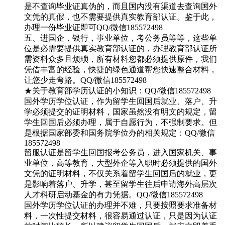
是不查询毕业证真伪的，而且国内没有渠道去查询国外
文凭的真假，也不需要提供真实教育部认证。鉴于此，
办理一份毕业证即可QQ/微信185572498
五、进国企，银行，事业单位，考公务员等等，这些单
位是必需要提供真实教育部认证的，办理教育部认证所
需资料众多且烦琐，所有材料您都必须提供原件，我们
凭借丰富的经验，快捷的绿色通道帮您快速整合材料，
让您少走弯路。QQ/微信185572498
★关于教育部学历认证的小知识：QQ/微信185572498
国外学历学位认证，作为留学生回国后就业、落户、升
学必须提交的证明材料，国家虽然没有明文的规定，留
学生回国后必须办理，属于自愿行为，不强制要求。但
是根据国家部委和国务院学位办的相关规定：QQ/微信
185572498
留服认证是留学生回国报考公务员，进入国家机关、事
业单位，高等教育，大型外企等入职时必须提供的国外
文凭的证明材料，不仅关系着留学生回国后的就业，更
是影响着落户、升学，甚至留学生往后申请海外高层次
人才科研启动基金的有力凭据。QQ/微信185572498
国外学历学位认证的办理并不难，只要按照要求准备材
料，一次性提交材料，很容易通过认证，只是因为认证