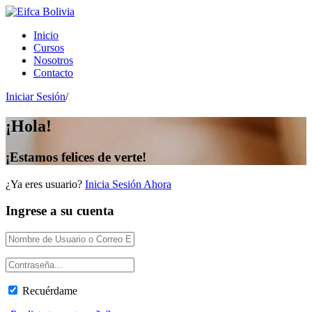
Inicio
Cursos
Nosotros
Contacto
Iniciar Sesión
/
¡Hola!
¡Estamos felices de verte!
¿Ya eres usuario?
Inicia Sesión Ahora
Ingrese a su cuenta
Recuérdame