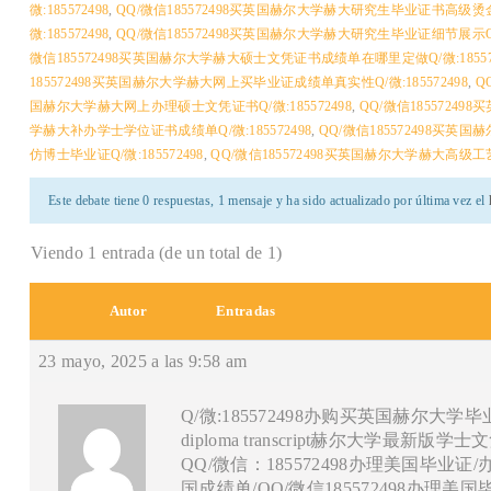
微:185572498
,
QQ/微信185572498买英国赫尔大学赫大研究生毕业证书高级烫金工艺
微:185572498
,
QQ/微信185572498买英国赫尔大学赫大研究生毕业证细节展示Q/微:
微信185572498买英国赫尔大学赫大硕士文凭证书成绩单在哪里定做Q/微:185572
185572498买英国赫尔大学赫大网上买毕业证成绩单真实性Q/微:185572498
,
Q
国赫尔大学赫大网上办理硕士文凭证书Q/微:185572498
,
QQ/微信1855724
学赫大补办学士学位证书成绩单Q/微:185572498
,
QQ/微信185572498买英
仿博士毕业证Q/微:185572498
,
QQ/微信185572498买英国赫尔大学赫大高级工艺
Este debate tiene 0 respuestas, 1 mensaje y ha sido actualizado por última vez el
Viendo 1 entrada (de un total de 1)
Autor
Entradas
23 mayo, 2025 a las 9:58 am
Q/微:185572498办购买英国赫尔大学
diploma transcript赫尔大学最新版
QQ/微信：185572498办理美国毕
国成绩单/QQ/微信185572498办理美国毕