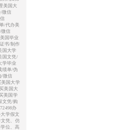
办理美国大
Q/微信
微信
绩单/代办美
/微信
制作美国毕业
历证书/制作
美国大学
美国文凭/
大学毕业
成绩单/伪
Q/微信
/买美国大学
/买美国大
购买美国学
假文凭/购
2498办
外大学假文
学文凭、仿
科学位、高