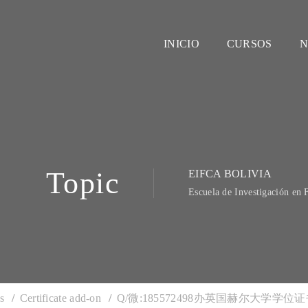
INICIO
CURSOS
N
Topic
EIFCA BOLIVIA
Escuela de Investigación en 
s
Certificate add-on
Q/微:185572498办英国赫尔大学学