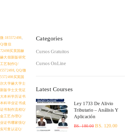
Categories
185572498
,
QQ/微信
572498买英国赫
Cursos Gratuitos
大学赫大假新版研究
Cursos OnLine
级工艺制作Q/
572498
,
QQ/微
5572498买英国
英国赫尔大学赫大学士
Latest Courses
大最新版学士文凭证
学赫大本科学历证书
赫大本科毕业证书成
Ley 1733 De Alivio
位证书制作流程Q/
Tributario – Análisis Y
烫金工艺办理Q/
Aplicación
毕业证书哪家强Q/
BS. 120.00
BS. 180.00
真实可查认证Q/