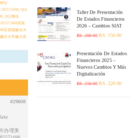
程Q/
5572498
,
QQ/
Taller De Presentación
8
,
QQ/微信
De Estados Financieros
185572498买英
2026 – Cambios SIAT
2498买英国赫尔大
BS. 150.00
BS. 200.00
买英国赫尔大学赫大高
Presentación De Estados
Financieros 2025 –
Nuevos Cambios Y Más
Digitalización
BS. 220.00
BS. 250.00
#29608
ake
书/办理美
572498