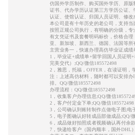
仿国外学历制作、购买国外学历、原版
证书、代办学历认证第三方学历公证、
认证、使馆认证、归国人员证明、修改成
本公司是有十年历史的老公司，支持当
按照正规公司执行，有明确的分级，专
有文凭证书及套餐明码标价，价格合理
亚、新加坡、新西兰、德国、法国等所
主营业务一，快速办理高仿毕业证成绩单：Q
1，毕业证+成绩单+留学回国人员证明
完美交代）;QQ/微信185572498
2，雅思，托福，OFFER，在读证明，学生
注：上述高仿材料，随时都可以安排办
排。QQ/微信185572498
办理流程：QQ/微信185572498
1，收集客户办理信息;QQ/微信1855724
2，客户付定金下单;QQ/微信185572498
3，公司确认到账转制作点做电子图;电子图做
5，电子图确认好转成品部做成品;QQ/微信1
6，成品做好拍照或者视频确认再付余款;QQ
7，快递给客户（国内顺丰，国外DHL）。Q