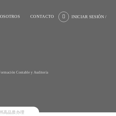
OSOTROS
CONTACTO
INICIAR SESIÓN
/
Formación Contable y Auditoría
位证书高品质办理