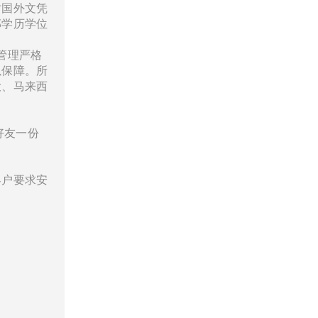
仿国外文凭
部学历学位
管理严格
以保障。所
大、马来西
好友一份
客户要求安