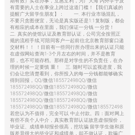
期有效）实在办事，互惠互利，为广大海 内外学子及
有需要的人士在事业上跨过这道门槛！【我们真诚的
提醒广大留学生朋友】： 一. 本行业市场混乱，
不要只贪图便宜，无论是真实版还是1:1复制版，都会
有相应的成本在里面，我们保证一分钱 一分货！
二. 真实的使馆认证及教育部认证，公司完全按照正
规的流程手续,可陪同客户一起前往北京教育部窗口递
交材料！！ ！目前有一些同行所办理出来的认证只能
在虚假网站查询1-3个月左右的时间，并不是教育
部，也不可能存档。那样是对学生的不负责任，在办
理的时候一定要慎 重！ 三. 随时可以监视进度，我
们会让您清楚看到，你所投入的每一分钱都能够确实
得到回报，QQ/微信185572498QQ/微信
185572498QQ/微信185572498QQ/微信
185572498QQ/微信185572498QQ/微信
185572498QQ/微信185572498QQ/微信
185572498QQ/微信185572498QQ/微信185572498
若您认为不值得，完全可以 中止付款。四：面对网上
有些不良个人中介，真实教育部认证故意虚假报价，
毕业证、成绩单却报价很高，挖坑骗 留学学生做和原
版差异很大的毕业证和成绩单，却不做认证，欺骗广