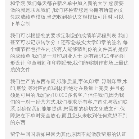
和学院.我们每天都在新名单中加入新的大学,您所要
做的就是联系我们 ,我们将检查您是否拥有所需的文
凭或成绩单模板.当您收到确认文档模板可用时,可以
下单定制.
我们可以根据您的要求定制您的成绩单课程列表.我们
甚至可以记录转学分！还帮您核实大学印章的签名.每
个细节都包括在内.没有人能够猜到你的文件真的是假
的成绩单.我们是一群印刷业人士.拥有超过20年的图
形设计,印章雕刻和印刷经验,我们能够制作市场上最优
质的文件.
我们生产的东西布局,纸张质量,字体,印章 ,浮雕印章,水
印,底纹.等对应的印刷材料绝对在质量上完美,并且必
须是可用的.我们的10,000多名客户信任我们,因为我
们的一对一经营方式.我们要求所有客户首先与我们联
系,以确保我们能够提供 您需要的确切文凭或文件.保
障您在下单时完全放心,而且您从未收到任何意想不到
的东西.
留学生回国后如果因为其他原因不能做教留服的认证