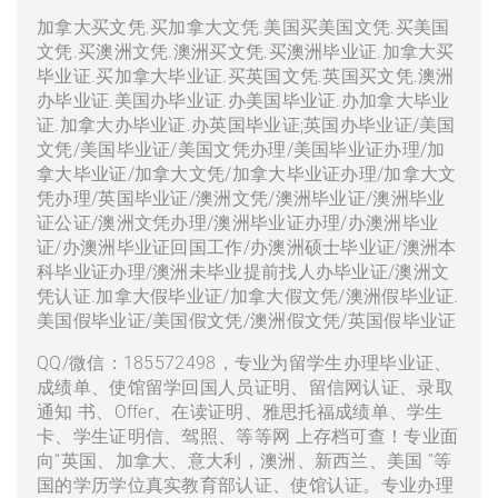
加拿大买文凭.买加拿大文凭.美国买美国文凭.买美国
文凭.买澳洲文凭.澳洲买文凭.买澳洲毕业证.加拿大买
毕业证.买加拿大毕业证.买英国文凭.英国买文凭.澳洲
办毕业证.美国办毕业证.办美国毕业证.办加拿大毕业
证.加拿大办毕业证.办英国毕业证;英国办毕业证/美国
文凭/美国毕业证/美国文凭办理/美国毕业证办理/加
拿大毕业证/加拿大文凭/加拿大毕业证办理/加拿大文
凭办理/英国毕业证/澳洲文凭/澳洲毕业证/澳洲毕业
证公证/澳洲文凭办理/澳洲毕业证办理/办澳洲毕业
证/办澳洲毕业证回国工作/办澳洲硕士毕业证/澳洲本
科毕业证办理/澳洲未毕业提前找人办毕业证/澳洲文
凭认证.加拿大假毕业证/加拿大假文凭/澳洲假毕业证.
美国假毕业证/美国假文凭/澳洲假文凭/英国假毕业证
QQ/微信：185572498，专业为留学生办理毕业证、
成绩单、使馆留学回国人员证明、留信网认证、录取
通知 书、Offer、在读证明、雅思托福成绩单、学生
卡、学生证明信、驾照、等等网 上存档可查！专业面
向“英国、加拿大、意大利，澳洲、新西兰、美国 ”等
国的学历学位真实教育部认证、使馆认证。专业办理