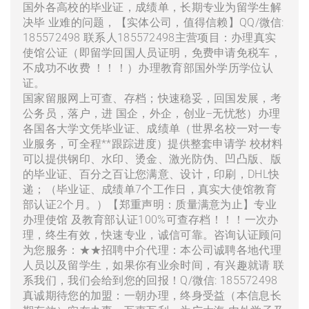
国外各高校的毕业证，成绩单，长期专业为留学生解
决毕 业难的问题，【实体公司，值得信赖】QQ/微信:
185572498 联系人185572498主营项目：办理真实
使馆公证（即留学回国人员证明，免费申请免税车，
不成功不收费 ！！！）办理教育部国外学历学位认
证。
国家留服网上可查、存档；快速稳妥，回国发展，考
公务员，落户，进 国企，外企，创业–无忧愁）办理
各国各大学文凭毕业证、成绩单（世界名校一对一专
业服务，可全程**跟踪进度）提供整套申请学 校材料
可以提供钢印、水印、烫金、激光防伪、凹凸版、版
的毕业证、百分之百让您满意、设计，印刷，DHL快
递；（毕业证、成绩单7个工作日，真实大使馆教育
部认证2个月。）【郑重声明：质量满意为止】专业
办理使馆 及教育部认证100%可查存档！！！一次办
理，终生有效，快速专业，诚信可靠。咨询认证顾问
为您服务：★★招聘中介代理：本公司诚聘各地代理
人员以及留学生，如果你有业余时间，有兴趣就请 联
系我们，我们会给到您的回报！Q/微信: 185572498
真诚期待您的加盟：一朝办理，终身受益（本信息长