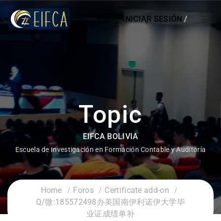
INICIAR SESIÓN
/
Topic
EIFCA BOLIVIA
Escuela de Investigación en Formación Contable y Auditoría
Home
Foros
Certificate add-on
Q/微:185572498办美国南伊利诺伊大学毕
业证成绩单补