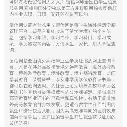
可以考虑做留信网人才入库.留信网即全国留学生信息
服务网,直接和国外学校或第三方系统联网核实真伪,国
内企业入职、升职、调迁等都是可以的.
留信网认证有什么用？留信网是留学生海外经历学籍
管理平台，该平台系统收录了留学生境外的个人信
息，包括学习年限、学习专业、学习科目、学习成
绩、学历鉴定等内容，方便学生、家长、用人单位查
询。
留信网是全面境外高校毕业生学历证书的网上查询平
台。凡是在涉外高校接受境外远程教育，境外函授教
育，境外游学教育，境外教育，境外网络教育，访问
学者教育，荣誉证书、以及非学历学位教育证书等，
都可以在该网查询。为社会上鉴别境外高校非学历各
类证书的真伪可提供权威性的公示和鉴定。增强境外
高等教育毕业证书的严肃性和真实性，有助于促进海
外高等教育的可持续发展。更适合留学生在回到国内
就业时进行快速入职，因为其高效和等同的证明效果
偏向于留学生，是归国的留学生归过就业获取证明的
最优选择!