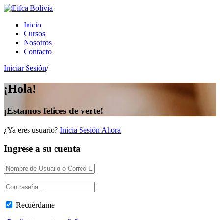
Inicio
Cursos
Nosotros
Contacto
Iniciar Sesión
/
¡Hola!
¡Estamos felices de verte!
¿Ya eres usuario?
Inicia Sesión Ahora
Ingrese a su cuenta
Recuérdame