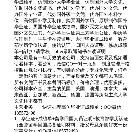
学成绩单、仿制国外大学毕业证、仿制国外大学文凭、
仿制国外文凭证书、代办国外学历、代办国外文凭、代
办国外毕业证、代办国外硕士文凭、代办国外本科学
位、高仿国外学历制作、购买国外学历、原版制作国外
毕业证、买国外毕业证成绩单、国外买文凭证书、精仿
国外文凭证书、代办学历认证第三方学历公证、学历学
位证制作、学生卡在读证明、办理毕业证成绩单、教育
部学历学位认证、使馆认证、归国人员证明、修改成绩
单+信封申请学校、offer录取通知书在读证明
本公司是有十年历史的老公司，支持当面交易及视频通
话看样本，看公司，微信QQ一对一服务，制度管理严格
按照正规公司执行，有明确的分级，专业化管理，订单
一定做的客户满意为止，产品质量及安全都可以保障。
所有文凭证书及套餐明码标价，价格合理，优惠多多。
公司样本齐全，主营的英国、美国、澳洲、加拿大、马
来西亚、新加坡、新西兰、德国、法国等所有主流大学
文凭样本都有。
主营业务一，快速办理高仿毕业证成绩单：QQ/微信
185572498
1，毕业证+成绩单+留学回国人员证明+教育部学历认证
（全套留学回国必备证明材料，给父母及亲朋好友一份
完美交代）;QQ/微信185572498