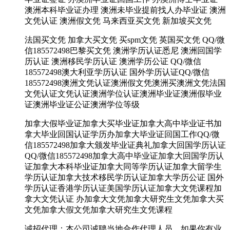
澳洲本科毕业证办理 澳洲未毕业提前找人办毕业证 澳洲
文凭认证 澳洲假文凭 马来西亚买文凭 新加坡买文凭
法国买文凭 加拿大买文凭 买spm文凭 英国买文凭 QQ/微
信185572498巴黎买文凭 澳洲学历认证悉尼 澳洲回国学
历认证 澳洲移民学历认证 澳洲学历公证 QQ/微信
185572498澳大利亚学历认证 国外学历认证QQ/微信
185572498澳洲文凭认证澳洲假文凭澳洲买澳洲文凭法国
文凭认证文凭认证澳洲学位认证澳洲毕业证澳洲假毕业
证澳洲毕业证公证澳洲学位等级
加拿大假毕业证加拿大买毕业证加拿大高中毕业证书加
拿大毕业回国认证学历办加拿大毕业证回国工作QQ/微
信185572498加拿大颁发毕业证典礼加拿大回国学历认证
QQ/微信185572498加拿大高中毕业证加拿大回国学历认
证加拿大本科毕业证加拿大同等学历认证加拿大留学生
学历认证加拿大技术移民学历认证加拿大学历公证 国外
学历认证香港学历认证美国学历认证加拿大文凭课程加
拿大文凭认证 办加拿大文凭加拿大研究生文凭加拿大买
文凭加拿大假文凭加拿大研究生文凭课程
诚招代理：本公司诚聘当地合作代理人员，如果你有业