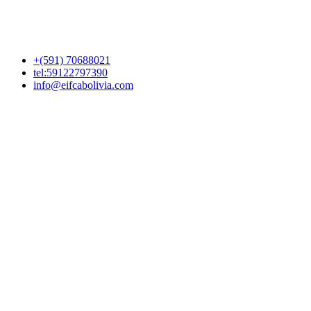
+(591)
70688021
tel:59122797390
info@eifcabolivia.com