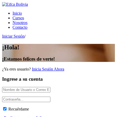
Inicio
Cursos
Nosotros
Contacto
Iniciar Sesión
/
¡Hola!
¡Estamos felices de verte!
¿Ya eres usuario?
Inicia Sesión Ahora
Ingrese a su cuenta
Recuérdame