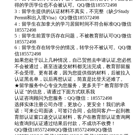
得的学历学位也不会被认可。QQ/微信185572498
3：留学生提供的认证材料不真实，不完整（缺少Study
Permit和出入境Visa）QQ/微信185572498
4：留学生在加拿大的学习居留时间不符合标准QQ/微信
185572498
5：留学生前置学历存在问题，不被教育部认可QQ/微信
185572498
6：留学生存在转学分的情况，转学分不被认可。QQ/微
信185572498
如果您处于以上几种情况，自己贸然去申请认证,您必然
不会被通过，甚至连递交材料都无法完成，教育部留服
不会受理。更有甚者，因为您提供假的材料，后被拉入
认证黑名单，以后再想认证，简直是比登天还难了。
★留学服务中心专业为您服务，更多关于“ 教育部学历
认证 ”的信息，请通过下面方式联系我
认证咨询顾问为您服务：QQ/微信：185572498
选择实体注册公司办理，更放心，更安全！我们的承
诺：可来公司面谈，可签订合同，会陪同客户一起到教
育部认证窗口递交认证材料，客户在教育部认证查询网
站查询到认证通过结果后付款，不成功不收费！
QQ/微信185572498QQ/微信185572498QQ/微信