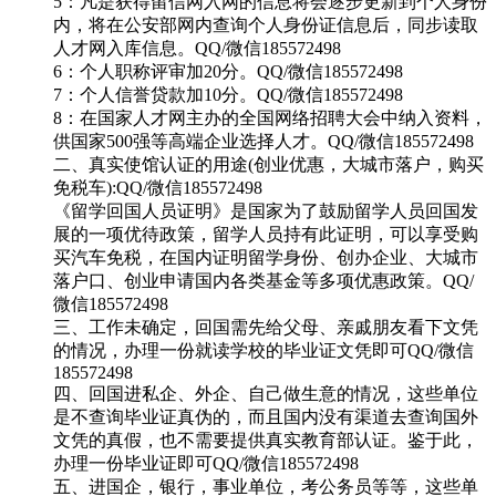
5：凡是获得留信网入网的信息将会逐步更新到个人身份
内，将在公安部网内查询个人身份证信息后，同步读取
人才网入库信息。QQ/微信185572498
6：个人职称评审加20分。QQ/微信185572498
7：个人信誉贷款加10分。QQ/微信185572498
8：在国家人才网主办的全国网络招聘大会中纳入资料，
供国家500强等高端企业选择人才。QQ/微信185572498
二、真实使馆认证的用途(创业优惠，大城市落户，购买
免税车):QQ/微信185572498
《留学回国人员证明》是国家为了鼓励留学人员回国发
展的一项优待政策，留学人员持有此证明，可以享受购
买汽车免税，在国内证明留学身份、创办企业、大城市
落户口、创业申请国内各类基金等多项优惠政策。QQ/
微信185572498
三、工作未确定，回国需先给父母、亲戚朋友看下文凭
的情况，办理一份就读学校的毕业证文凭即可QQ/微信
185572498
四、回国进私企、外企、自己做生意的情况，这些单位
是不查询毕业证真伪的，而且国内没有渠道去查询国外
文凭的真假，也不需要提供真实教育部认证。鉴于此，
办理一份毕业证即可QQ/微信185572498
五、进国企，银行，事业单位，考公务员等等，这些单