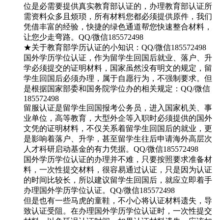
位是必需要提供真实教育部认证的，办理教育部认证所
需资料众多且烦琐，所有材料您都必须提供原件，我们
凭借丰富的经验，快捷的绿色通道帮您快速整合材料，
让您少走弯路。QQ/微信185572498
★关于教育部学历认证的小知识：QQ/微信185572498
国外学历学位认证，作为留学生回国后就业、落户、升
学必须提交的证明材料，国家虽然没有明文的规定，留
学生回国后必须办理，属于自愿行为，不强制要求。但
是根据国家部委和国务院学位办的相关规定：QQ/微信
185572498
留服认证是留学生回国报考公务员，进入国家机关、事
业单位，高等教育，大型外企等入职时必须提供的国外
文凭的证明材料，不仅关系着留学生回国后的就业，更
是影响着落户、升学，甚至留学生往后申请海外高层次
人才科研启动基金的有力凭据。QQ/微信185572498
国外学历学位认证的办理并不难，只要按照要求准备材
料，一次性提交材料，很容易通过认证，只是因为认证
的时间比较长，所以建议留学生回国后，就应立即着手
办理国外学历学位认证。QQ/微信185572498
但是也有一些马虎的童鞋，不小心将认证材料遗失，导
致认证受阻。在办理国外学历学位认证时，一次性提交