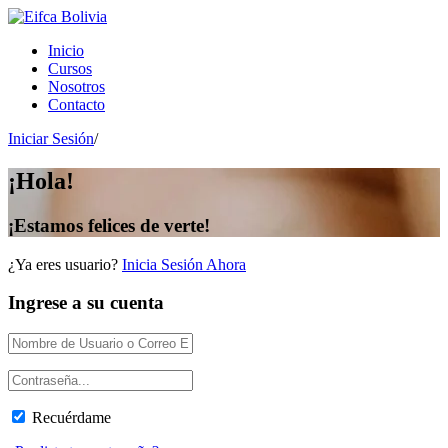
Inicio
Cursos
Nosotros
Contacto
Iniciar Sesión
/
¡Hola!
¡Estamos felices de verte!
¿Ya eres usuario?
Inicia Sesión Ahora
Ingrese a su cuenta
Recuérdame