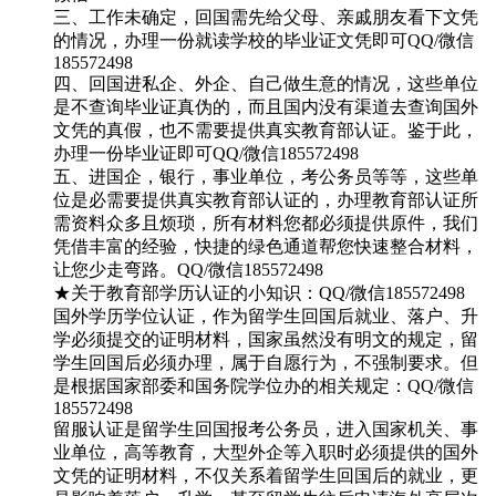
三、工作未确定，回国需先给父母、亲戚朋友看下文凭
的情况，办理一份就读学校的毕业证文凭即可QQ/微信
185572498
四、回国进私企、外企、自己做生意的情况，这些单位
是不查询毕业证真伪的，而且国内没有渠道去查询国外
文凭的真假，也不需要提供真实教育部认证。鉴于此，
办理一份毕业证即可QQ/微信185572498
五、进国企，银行，事业单位，考公务员等等，这些单
位是必需要提供真实教育部认证的，办理教育部认证所
需资料众多且烦琐，所有材料您都必须提供原件，我们
凭借丰富的经验，快捷的绿色通道帮您快速整合材料，
让您少走弯路。QQ/微信185572498
★关于教育部学历认证的小知识：QQ/微信185572498
国外学历学位认证，作为留学生回国后就业、落户、升
学必须提交的证明材料，国家虽然没有明文的规定，留
学生回国后必须办理，属于自愿行为，不强制要求。但
是根据国家部委和国务院学位办的相关规定：QQ/微信
185572498
留服认证是留学生回国报考公务员，进入国家机关、事
业单位，高等教育，大型外企等入职时必须提供的国外
文凭的证明材料，不仅关系着留学生回国后的就业，更