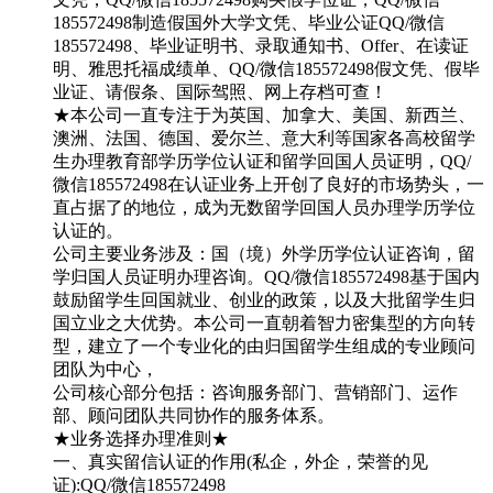
185572498制造假国外大学文凭、毕业公证QQ/微信
185572498、毕业证明书、录取通知书、Offer、在读证
明、雅思托福成绩单、QQ/微信185572498假文凭、假毕
业证、请假条、国际驾照、网上存档可查！
★本公司一直专注于为英国、加拿大、美国、新西兰、
澳洲、法国、德国、爱尔兰、意大利等国家各高校留学
生办理教育部学历学位认证和留学回国人员证明，QQ/
微信185572498在认证业务上开创了良好的市场势头，一
直占据了的地位，成为无数留学回国人员办理学历学位
认证的。
公司主要业务涉及：国（境）外学历学位认证咨询，留
学归国人员证明办理咨询。QQ/微信185572498基于国内
鼓励留学生回国就业、创业的政策，以及大批留学生归
国立业之大优势。本公司一直朝着智力密集型的方向转
型，建立了一个专业化的由归国留学生组成的专业顾问
团队为中心，
公司核心部分包括：咨询服务部门、营销部门、运作
部、顾问团队共同协作的服务体系。
★业务选择办理准则★
一、真实留信认证的作用(私企，外企，荣誉的见
证):QQ/微信185572498