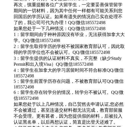
再次，慎重提醒各位广大留学生，一定要妥善保管留学
期间的一切材料，因为其中任何一样都有可能关系到您
回国后的学历认证。如果有遗失的情况自己实在处理不
了的，我公司可代为办理！QQ/微信185572498
如果您处于一下几种情况：QQ/微信185572498
1：留学期间由于种种原因没有毕业，无法获得加拿大大
学。QQ/微信185572498
2：留学生取得学历的学校不被国家教育部认可，因此取
得的学历学位也不会被认可。QQ/微信185572498
3：留学生提供的认证材料不真实，不完整（缺少Study
Permit和出入境Visa）QQ/微信185572498
4：留学生在加拿大的学习居留时间不符合标准QQ/微信
185572498
5：留学生前置学历存在问题，不被教育部认可QQ/微信
185572498
6：留学生存在转学分的情况，转学分不被认可。QQ/微
信185572498
如果您处于以上几种情况，自己贸然去申请认证,您必然
不会被通过，甚至连递交材料都无法完成，教育部留服
不会受理。更有甚者，因为您提供假的材料，后被拉入
认证黑名单，以后再想认证，简直是比登天还难了。