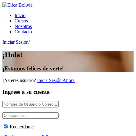
Inicio
Cursos
Nosotros
Contacto
Iniciar Sesión
/
¡Hola!
¡Estamos felices de verte!
¿Ya eres usuario?
Inicia Sesión Ahora
Ingrese a su cuenta
Recuérdame