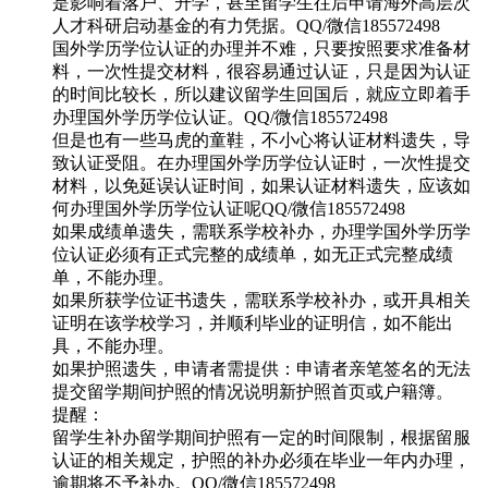
是影响着落户、升学，甚至留学生往后申请海外高层次
人才科研启动基金的有力凭据。QQ/微信185572498
国外学历学位认证的办理并不难，只要按照要求准备材
料，一次性提交材料，很容易通过认证，只是因为认证
的时间比较长，所以建议留学生回国后，就应立即着手
办理国外学历学位认证。QQ/微信185572498
但是也有一些马虎的童鞋，不小心将认证材料遗失，导
致认证受阻。在办理国外学历学位认证时，一次性提交
材料，以免延误认证时间，如果认证材料遗失，应该如
何办理国外学历学位认证呢QQ/微信185572498
如果成绩单遗失，需联系学校补办，办理学国外学历学
位认证必须有正式完整的成绩单，如无正式完整成绩
单，不能办理。
如果所获学位证书遗失，需联系学校补办，或开具相关
证明在该学校学习，并顺利毕业的证明信，如不能出
具，不能办理。
如果护照遗失，申请者需提供：申请者亲笔签名的无法
提交留学期间护照的情况说明新护照首页或户籍簿。
提醒：
留学生补办留学期间护照有一定的时间限制，根据留服
认证的相关规定，护照的补办必须在毕业一年内办理，
逾期将不予补办。QQ/微信185572498