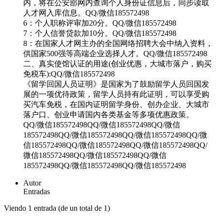
内，将在公安部网内查询个人身份证信息后，同步读取
人才网入库信息。QQ/微信185572498
6：个人职称评审加20分。QQ/微信185572498
7：个人信誉贷款加10分。QQ/微信185572498
8：在国家人才网主办的全国网络招聘大会中纳入资料，
供国家500强等高端企业选择人才。QQ/微信185572498
二、真实使馆认证的用途(创业优惠，大城市落户，购买
免税车):QQ/微信185572498
《留学回国人员证明》是国家为了鼓励留学人员回国发
展的一项优待政策，留学人员持有此证明，可以享受购
买汽车免税，在国内证明留学身份、创办企业、大城市
落户口、创业申请国内各类基金等多项优惠政策。
QQ/微信185572498QQ/微信185572498QQ/微信
185572498QQ/微信185572498QQ/微信185572498QQ/微
信185572498QQ/微信185572498QQ/微信185572498QQ/
微信185572498QQ/微信185572498QQ/微信
185572498QQ/微信185572498QQ/微信185572498
Autor
Entradas
Viendo 1 entrada (de un total de 1)