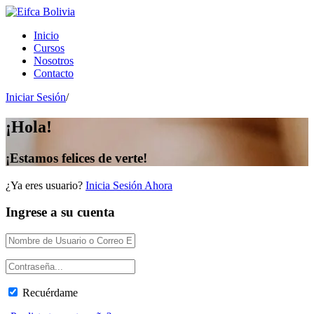
Inicio
Cursos
Nosotros
Contacto
Iniciar Sesión
/
¡Hola!
¡Estamos felices de verte!
¿Ya eres usuario?
Inicia Sesión Ahora
Ingrese a su cuenta
Recuérdame