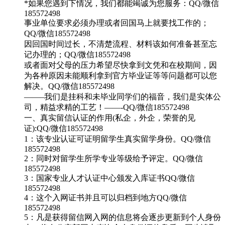
*如果您遇到下情况，我们都能竭诚为您服务：QQ/微信
185572498
事业单位要求必须办理或者回国马上就要找工作的；
QQ/微信185572498
因回国时间过长，不清楚流程、材料该如何准备甚至忘
记办理的；QQ/微信185572498
或者面对父母的压力希望尽快拿到文凭和在校期间，因
为各种原因未能顺利拿到官方毕业证等等问题都可以您
解决。QQ/微信185572498
——–我们是挂科和未毕业同学们的福音，我们是实体公
司，精益求精的工艺！——-QQ/微信185572498
一、真实留信认证的作用(私企，外企，荣誉的见
证):QQ/微信185572498
1：该专业认证可证明留学生真实留学身份。QQ/微信
185572498
2：同时对留学生所学专业等级给予评定。QQ/微信
185572498
3：国家专业人才认证中心颁发入库证书QQ/微信
185572498
4：这个入网证书并且可以归档到地方QQ/微信
185572498
5：凡是获得留信网入网的信息将会逐步更新到个人身份