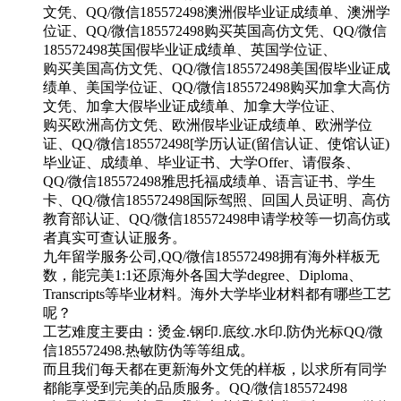
文凭、QQ/微信185572498澳洲假毕业证成绩单、澳洲学
位证、QQ/微信185572498购买英国高仿文凭、QQ/微信
185572498英国假毕业证成绩单、英国学位证、
购买美国高仿文凭、QQ/微信185572498美国假毕业证成
绩单、美国学位证、QQ/微信185572498购买加拿大高仿
文凭、加拿大假毕业证成绩单、加拿大学位证、
购买欧洲高仿文凭、欧洲假毕业证成绩单、欧洲学位
证、QQ/微信185572498[学历认证(留信认证、使馆认证)
毕业证、成绩单、毕业证书、大学Offer、请假条、
QQ/微信185572498雅思托福成绩单、语言证书、学生
卡、QQ/微信185572498国际驾照、回国人员证明、高仿
教育部认证、QQ/微信185572498申请学校等一切高仿或
者真实可查认证服务。
九年留学服务公司,QQ/微信185572498拥有海外样板无
数，能完美1:1还原海外各国大学degree、Diploma、
Transcripts等毕业材料。海外大学毕业材料都有哪些工艺
呢？
工艺难度主要由：烫金.钢印.底纹.水印.防伪光标QQ/微
信185572498.热敏防伪等等组成。
而且我们每天都在更新海外文凭的样板，以求所有同学
都能享受到完美的品质服务。QQ/微信185572498