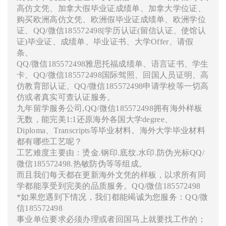
高仿文凭、加拿大假毕业证成绩单、加拿大学位证、
购买欧洲高仿文凭、欧洲假毕业证成绩单、欧洲学位
证、QQ/微信185572498[学历认证(留信认证、使馆认
证)毕业证、成绩单、毕业证书、大学Offer、请假
条、
QQ/微信185572498雅思托福成绩单、语言证书、学生
卡、QQ/微信185572498国际驾照、回国人员证明、高
仿教育部认证、QQ/微信185572498申请学校等一切高
仿或者真实可查认证服务。
九年留学服务公司,QQ/微信185572498拥有海外样板
无数，能完美1:1还原海外各国大学degree、
Diploma、Transcripts等毕业材料。海外大学毕业材料
都有哪些工艺呢？
工艺难度主要由：烫金.钢印.底纹.水印.防伪光标QQ/
微信185572498.热敏防伪等等组成。
而且我们每天都在更新海外文凭的样板，以求所有同
学都能享受到完美的品质服务。QQ/微信185572498
*如果您遇到下情况，我们都能竭诚为您服务：QQ/微
信185572498
事业单位要求必须办理或者回国马上就要找工作的；