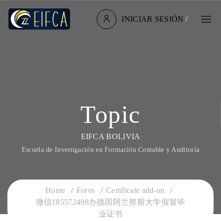
INICIAR SESIÓN
/
Topic
EIFCA BOLIVIA
Escuela de Investigación en Formación Contable y Auditoría
Home
Foros
Certificate add-on
微信185572498办德国阿兰努斯大学假冒毕
业证书