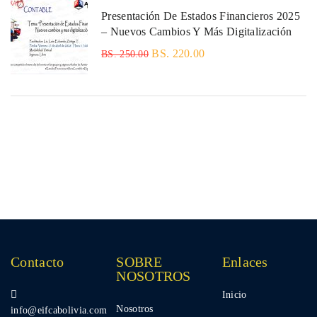
Presentación De Estados Financieros 2025
– Nuevos Cambios Y Más Digitalización
BS. 220.00
BS. 250.00
Contacto
SOBRE
Enlaces
NOSOTROS
Inicio
Nosotros
info@eifcabolivia.com