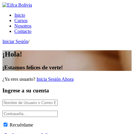
Inicio
Cursos
Nosotros
Contacto
Iniciar Sesión
/
¡Hola!
¡Estamos felices de verte!
¿Ya eres usuario?
Inicia Sesión Ahora
Ingrese a su cuenta
Recuérdame