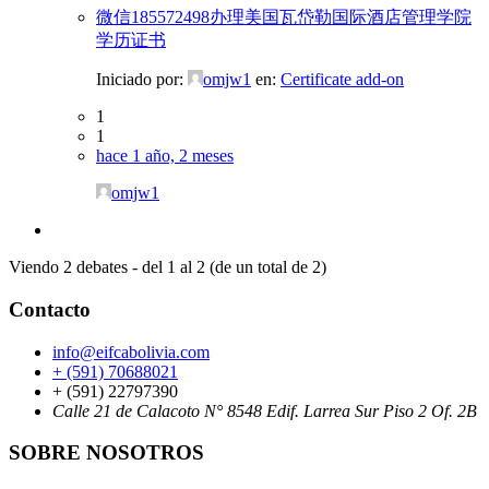
微信185572498办理美国瓦岱勒国际酒店管理学院
学历证书
Iniciado por:
omjw1
en:
Certificate add-on
1
1
hace 1 año, 2 meses
omjw1
Viendo 2 debates - del 1 al 2 (de un total de 2)
Contacto
info@eifcabolivia.com
+ (591) 70688021
+ (591) 22797390
Calle 21 de Calacoto N° 8548 Edif. Larrea Sur Piso 2 Of. 2B
SOBRE NOSOTROS