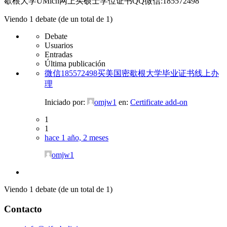
歇根大学UMich网上买硕士学位证书QQ微信:185572498
Viendo 1 debate (de un total de 1)
Debate
Usuarios
Entradas
Última publicación
微信185572498买美国密歇根大学毕业证书线上办
理
Iniciado por:
omjw1
en:
Certificate add-on
1
1
hace 1 año, 2 meses
omjw1
Viendo 1 debate (de un total de 1)
Contacto