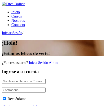
Inicio
Cursos
Nosotros
Contacto
Iniciar Sesión
/
¡Hola!
¡Estamos felices de verte!
¿Ya eres usuario?
Inicia Sesión Ahora
Ingrese a su cuenta
Recuérdame